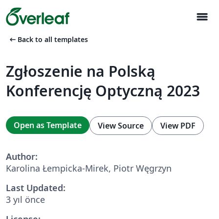
menu
arrow_left_alt
Back to all templates
Zgłoszenie na Polską
Konferencję Optyczną 2023
Open as Template
View Source
View PDF
Author:
Karolina Łempicka-Mirek, Piotr Węgrzyn
Last Updated:
3 yıl önce
License: