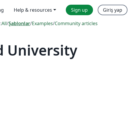
ng
Help & resources
Sign up
Giriş yap
:
All
/
Şablonlar
/
Examples
/
Community articles
 University