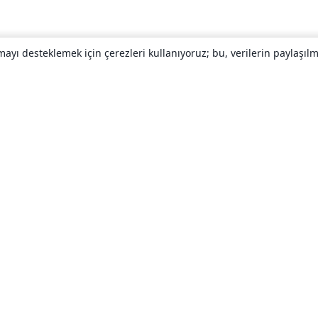
yı desteklemek için çerezleri kullanıyoruz; bu, verilerin paylaşılma
Hakkında
About us
Careers
Blog
Solutions