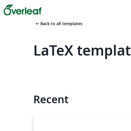
arrow_left_alt
Back to all templates
LaTeX templat
Recent