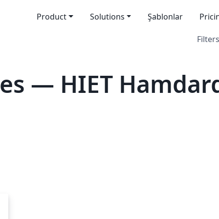
Product
Solutions
Şablonlar
Prici
Filters
es — HIET Hamdard