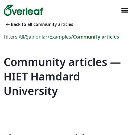
menu
arrow_left_alt
Back to all community articles
Filters:
All
/
Şablonlar
/
Examples
/
Community articles
Community articles —
HIET Hamdard
University