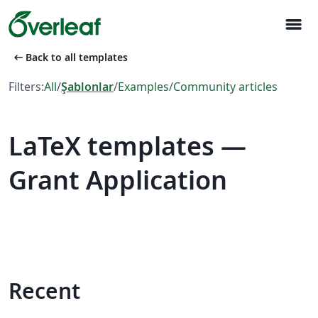
menu
arrow_left_alt
Back to all templates
Filters:
All
/
Şablonlar
/
Examples
/
Community articles
LaTeX templates —
Grant Application
Recent