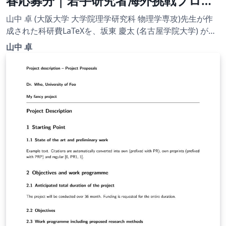
春応募分 | 若手研究者海外挑戦プログ
ラム(2021年度第1回) | 2020.08.24
山中 卓 (大阪大学 大学院理学研究科 物理学専攻)先生が作
成された科研費LaTeXを、坂東 慶太 (名古屋学院大学) が了
承を得てテンプレート登録しています。 詳細はこちら↓を
山中 卓
ご確認ください。 http://osksn2.hep.sci.osaka-
u.ac.jp/~taku/kakenhiLaTeX/