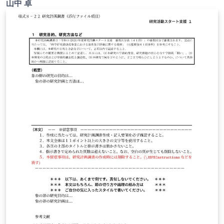
山中 卓
ご確認ください。 http://osksn2.hep.sci.osaka-
u.ac.jp/~taku/kakenhiLaTeX/