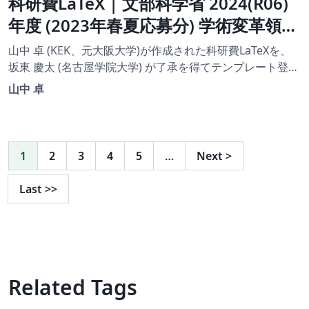
科研費LaTeX | 文部科学省 2024(R06)
年度 (2023年春夏応募分) 学術変革領域
研究 | 学術変革領域研究(B) (領域計画
山中 卓 (KEK、元大阪大学)が作成された科研費LaTeXを、
書（全体版)) | 2023.04.21
坂東 慶太 (名古屋学院大学) が了承を得てテンプレート登録
しています。 詳細はこちら↓をご確認ください。
山中 卓
http://osksn2.hep.sci.osaka-
u.ac.jp/~taku/kakenhiLaTeX/
1
2
3
4
5
…
Next
>
Last
>>
Related Tags