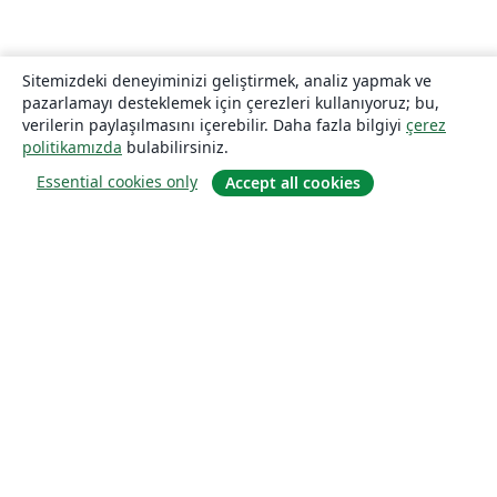
Sitemizdeki deneyiminizi geliştirmek, analiz yapmak ve
pazarlamayı desteklemek için çerezleri kullanıyoruz; bu,
verilerin paylaşılmasını içerebilir. Daha fazla bilgiyi
çerez
politikamızda
bulabilirsiniz.
Essential cookies only
Accept all cookies
Hakkında
About us
Careers
Blog
Solutions