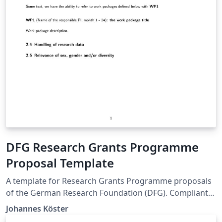
DFG Research Grants Programme
Proposal Template
A template for Research Grants Programme proposals
of the German Research Foundation (DFG). Compliant
with DFG form 54.01 – 09/22.
Johannes Köster