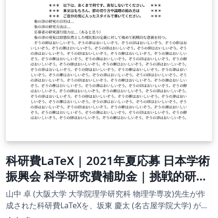
科研費LaTeX | 2021年夏応募 日本学術
振興会 科学研究費補助金 | 挑戦的研究
(開拓)概要 | 2021.08.03
山中 卓 (大阪大学 大学院理学研究科 物理学専攻)先生が作
成された科研費LaTeXを、坂東 慶太 (名古屋学院大学) が了
承を得てテンプレート登録しています。 詳細はこちら↓を