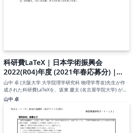
科研費LaTeX | 日本学術振興会
2022(R04)年度 (2021年春応募分) |
2021(R03)年度 研究活動スタート支援
山中 卓 (大阪大学 大学院理学研究科 物理学専攻)先生が作
| 021.03.05
成された科研費LaTeXを、坂東 慶太 (名古屋学院大学) が了
承を得てテンプレート登録しています。 詳細はこちら↓を
山中 卓
ご確認ください。 http://osksn2.hep.sci.osaka-
u.ac.jp/~taku/kakenhiLaTeX/