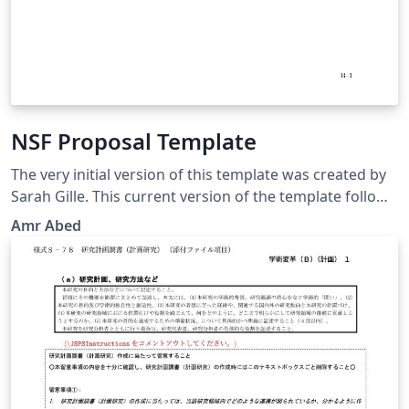
NSF Proposal Template
The very initial version of this template was created by
Sarah Gille. This current version of the template follows
the guidelines in NSF GPG 15-1. It is your responsibility
Amr Abed
to make sure that everything is in agreement with the
current NSF GPG and your program solicitation. Good
luck!