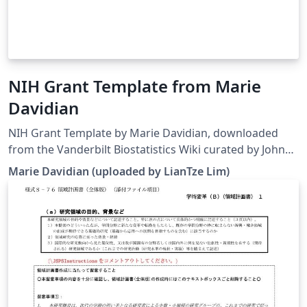
NIH Grant Template from Marie
Davidian
NIH Grant Template by Marie Davidian, downloaded
from the Vanderbilt Biostatistics Wiki curated by John
Bock. Note that the template has been modified to
Marie Davidian (uploaded by LianTze Lim)
work on Overleaf. This template may be outdated —
see this and this for more recent alternatives. As a
bonus — here's a guide to grant writing and grant
review process by the same author for a 2008
workshop.