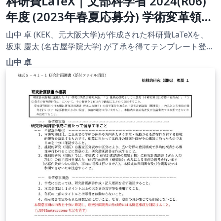
科研費LaTeX | 文部科学省 2024(R06)
年度 (2023年春夏応募分) 学術変革領域
研究 | 学術変革領域研究(B) (計画研究)
山中 卓 (KEK、元大阪大学)が作成された科研費LaTeXを、
| 2023.04.21
坂東 慶太 (名古屋学院大学) が了承を得てテンプレート登録
しています。 詳細はこちら↓をご確認ください。
山中 卓
http://osksn2.hep.sci.osaka-
u.ac.jp/~taku/kakenhiLaTeX/