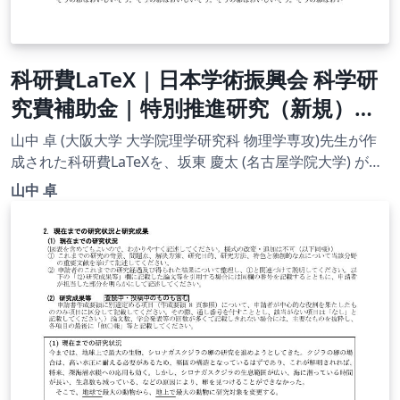
科研費LaTeX | 日本学術振興会 科学研
究費補助金 | 特別推進研究（新規）・
日本語版その１ | 2020.09.02
山中 卓 (大阪大学 大学院理学研究科 物理学専攻)先生が作
成された科研費LaTeXを、坂東 慶太 (名古屋学院大学) が了
承を得てテンプレート登録しています。 詳細はこちら↓を
山中 卓
ご確認ください。 http://osksn2.hep.sci.osaka-
u.ac.jp/~taku/kakenhiLaTeX/