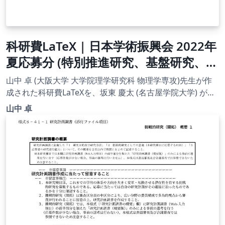
科研費LaTeX | 日本学術振興会 2022年
夏応募分 (特別推進研究、基盤研究、挑
戦的研究、若手研究) | 挑戦的研究(萌
山中 卓 (大阪大学 大学院理学研究科 物理学専攻)先生が作
芽) | 2022.08.02
成された科研費LaTeXを、坂東 慶太 (名古屋学院大学) が了
承を得てテンプレート登録しています。 詳細はこちら↓を
山中 卓
ご確認ください。 http://osksn2.hep.sci.osaka-
u.ac.jp/~taku/kakenhiLaTeX/