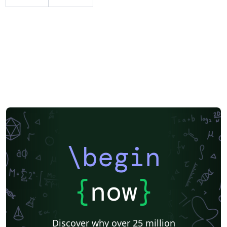
\begin
{
now
}
Discover why over 25 million