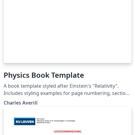
Physics Book Template
A book template styled after Einstein's "Relativity".
Includes styling examples for page numbering, sections
and subsections, equations, numbers, and more.
Charles Averill