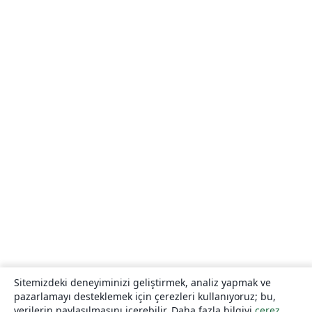
Sitemizdeki deneyiminizi geliştirmek, analiz yapmak ve
pazarlamayı desteklemek için çerezleri kullanıyoruz; bu,
verilerin paylaşılmasını içerebilir. Daha fazla bilgiyi
çerez