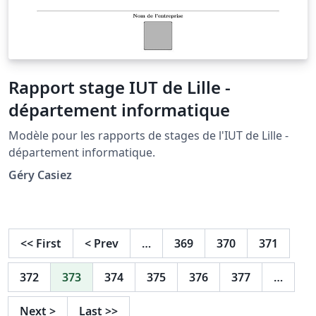
Rapport stage IUT de Lille -
département informatique
Modèle pour les rapports de stages de l'IUT de Lille -
département informatique.
Géry Casiez
<<
First
<
Prev
…
369
370
371
372
373
374
375
376
377
…
Next
>
Last
>>