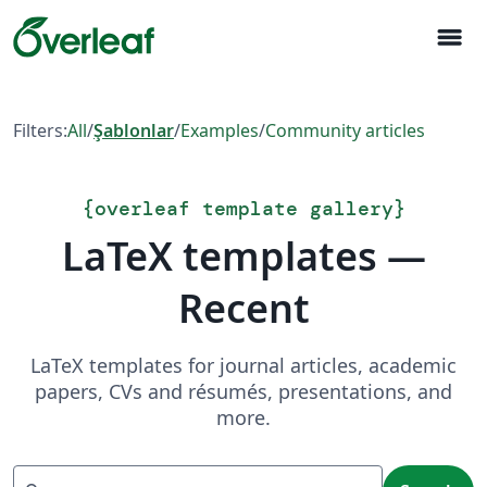
menu
Filters:
All
/
Şablonlar
/
Examples
/
Community articles
{
overleaf template gallery
}
LaTeX templates —
Recent
LaTeX templates for journal articles, academic
papers, CVs and résumés, presentations, and
more.
Search