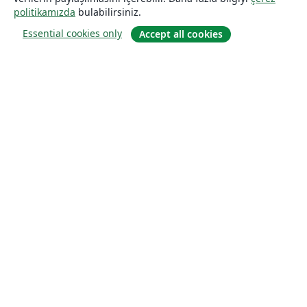
politikamızda
bulabilirsiniz.
Essential cookies only
Accept all cookies
Hakkında
About us
Careers
Blog
Solutions
For business
For universities
For government
For publishers