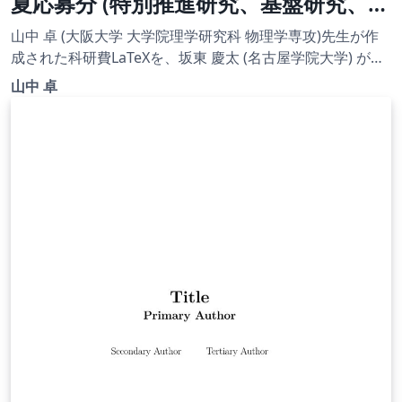
夏応募分 (特別推進研究、基盤研究、挑
戦的研究、若手研究) | 挑戦的研究(開
山中 卓 (大阪大学 大学院理学研究科 物理学専攻)先生が作
拓)概要 | 2022.08.02
成された科研費LaTeXを、坂東 慶太 (名古屋学院大学) が了
承を得てテンプレート登録しています。 詳細はこちら↓を
山中 卓
ご確認ください。 http://osksn2.hep.sci.osaka-
u.ac.jp/~taku/kakenhiLaTeX/