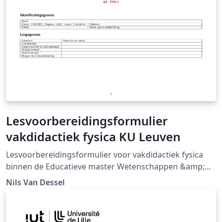
Lesvoorbereidingsformulier
vakdidactiek fysica KU Leuven
Lesvoorbereidingsformulier voor vakdidactiek fysica
binnen de Educatieve master Wetenschappen &amp;
Technologie aan de KU Leuven. Gebaseerd op
Nils Van Dessel
Lesvoorbereidingsformulier vakdidactiek informatica
KU Leuven door Jesse Hoobergs