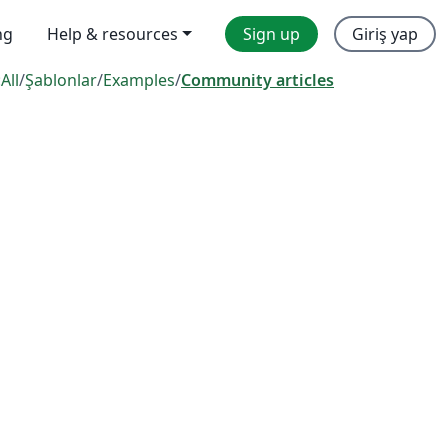
ng
Help & resources
Sign up
Giriş yap
:
All
/
Şablonlar
/
Examples
/
Community articles