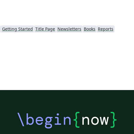
Getting Started
Title Page
Newsletters
Books
Reports
\begin
{
now
}