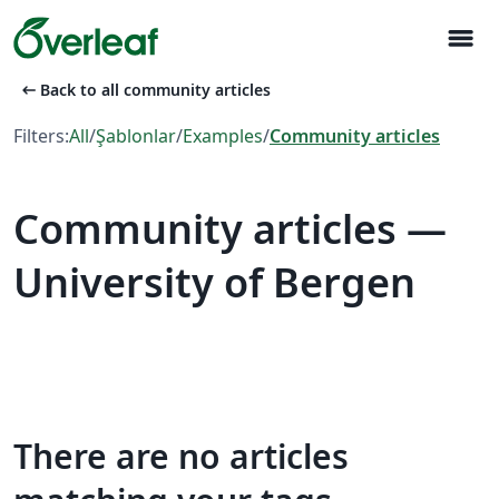
menu
arrow_left_alt
Back to all community articles
Filters:
All
/
Şablonlar
/
Examples
/
Community articles
Community articles —
University of Bergen
There are no articles