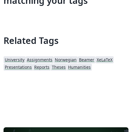
matching your tags
Related Tags
University
Assignments
Norwegian
Beamer
XeLaTeX
Presentations
Reports
Theses
Humanities