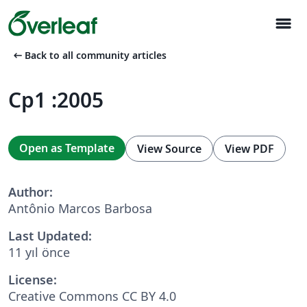
menu
arrow_left_alt
Back to all community articles
Cp1 :2005
Open as Template
View Source
View PDF
Author:
Antônio Marcos Barbosa
Last Updated:
11 yıl önce
License:
Creative Commons CC BY 4.0