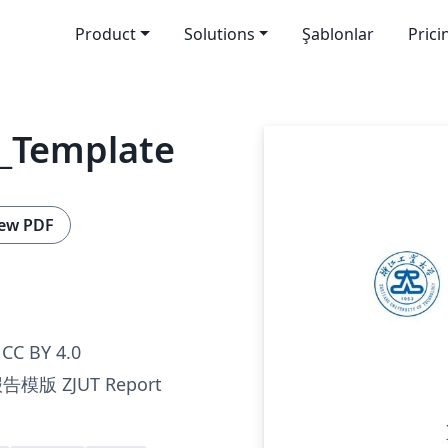
Product
Solutions
Şablonlar
Prici
_Template
ew PDF
CC BY 4.0
版 ZJUT Report