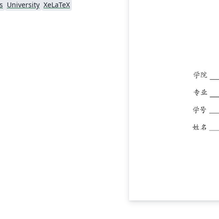
s
University
XeLaTeX