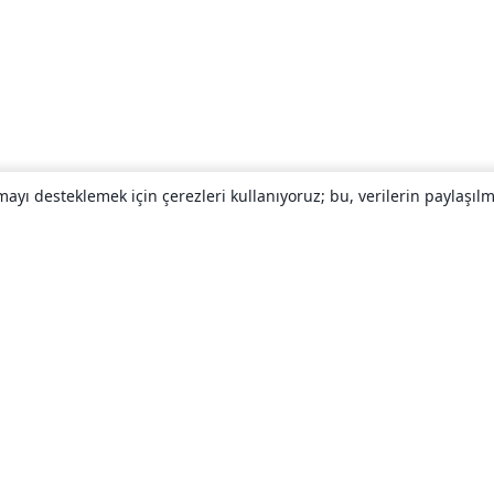
yı desteklemek için çerezleri kullanıyoruz; bu, verilerin paylaşılma
Hakkında
About us
Careers