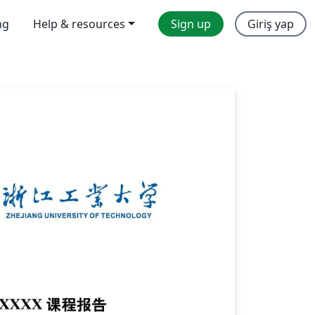
ng
Help & resources
Sign up
Giriş yap