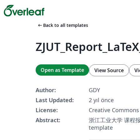
arrow_left_alt
Back to all templates
ZJUT_Report_LaTeX
Open as Template
View Source
Vi
Author:
GDY
Last Updated:
2 yıl önce
License:
Creative Commons 
Abstract:
浙江工业大学 课程报告模
template