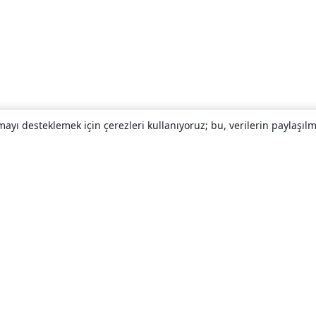
yı desteklemek için çerezleri kullanıyoruz; bu, verilerin paylaşılma
Hakkında
About us
Careers