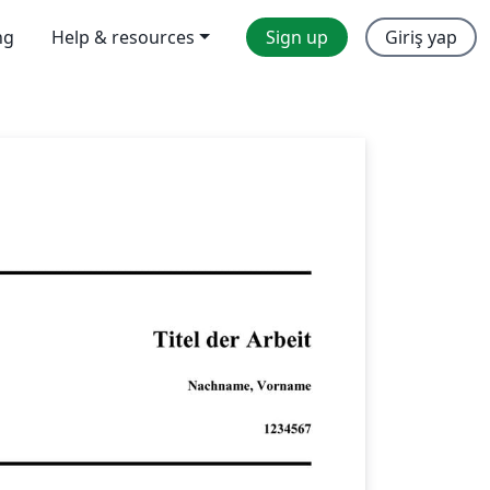
ng
Help & resources
Sign up
Giriş yap