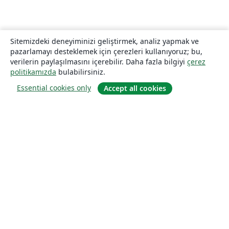
Sitemizdeki deneyiminizi geliştirmek, analiz yapmak ve
pazarlamayı desteklemek için çerezleri kullanıyoruz; bu,
verilerin paylaşılmasını içerebilir. Daha fazla bilgiyi
çerez
politikamızda
bulabilirsiniz.
Essential cookies only
Accept all cookies
Hakkında
About us
Careers
Blog