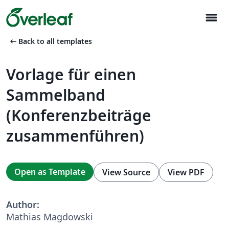
menu
arrow_left_alt
Back to all templates
Vorlage für einen
Sammelband
(Konferenzbeiträge
zusammenführen)
Open as Template
View Source
View PDF
Author:
Mathias Magdowski