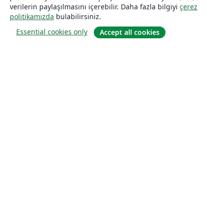
verilerin paylaşılmasını içerebilir. Daha fazla bilgiyi
çerez
politikamızda
bulabilirsiniz.
Essential cookies only
Accept all cookies
Hakkında
About us
Careers
Blog
Solutions
For business