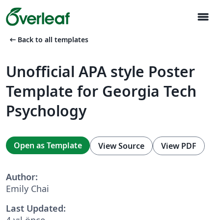
menu
arrow_left_alt
Back to all templates
Unofficial APA style Poster
Template for Georgia Tech
Psychology
Open as Template
View Source
View PDF
Author:
Emily Chai
Last Updated:
4 yıl önce