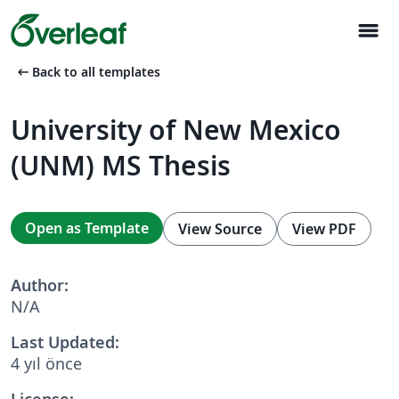
menu
arrow_left_alt
Back to all templates
University of New Mexico
(UNM) MS Thesis
Open as Template
View Source
View PDF
Author:
N/A
Last Updated:
4 yıl önce
License: