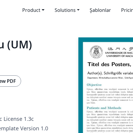
Product
Solutions
Şablonlar
Prici
u (UM)
ew PDF
c License 1.3c
mplate Version 1.0