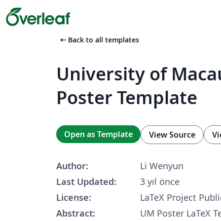
arrow_left_alt
Back to all templates
University of Maca
Poster Template
Open as Template
View Source
Vi
Author:
Li Wenyun
Last Updated:
3 yıl önce
License:
LaTeX Project Publi
Abstract:
UM Poster LaTeX Te