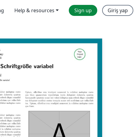
ng
Help & resources
Sign up
Giriş yap