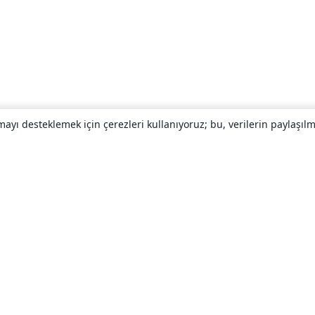
yı desteklemek için çerezleri kullanıyoruz; bu, verilerin paylaşılma
Hakkında
About us
Careers