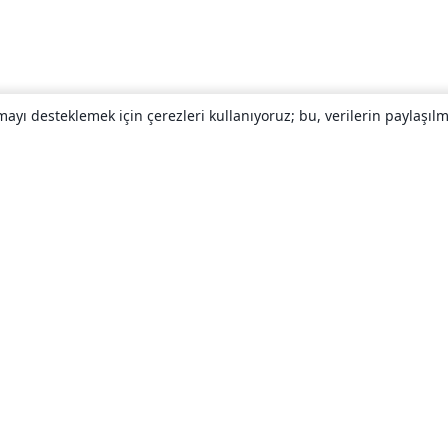
yı desteklemek için çerezleri kullanıyoruz; bu, verilerin paylaşılma
Hakkında
About us
Careers
Blog