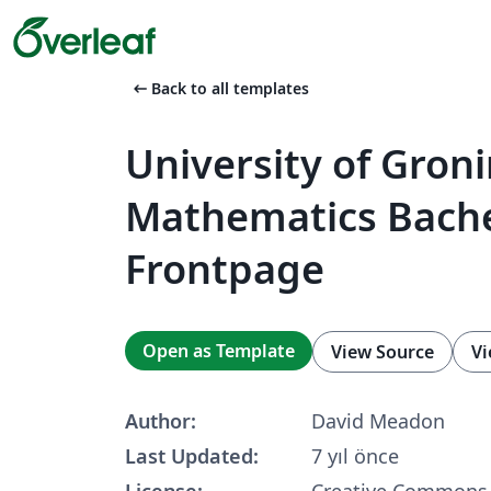
arrow_left_alt
Back to all templates
University of Gron
Mathematics Bache
Frontpage
Open as Template
View Source
Vi
Author:
David Meadon
Last Updated:
7 yıl önce
License:
Creative Commons 