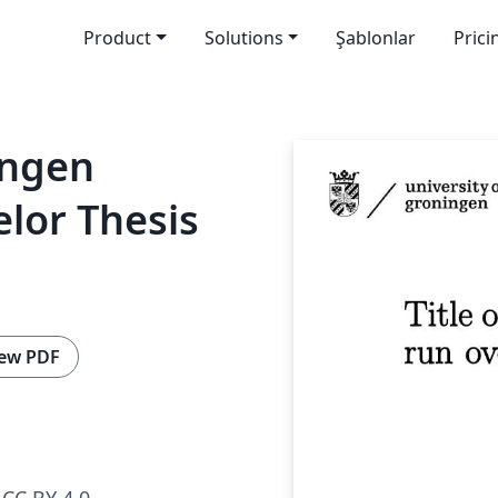
Product
Solutions
Şablonlar
Prici
ingen
lor Thesis
ew PDF
CC BY 4.0