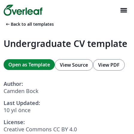
menu
arrow_left_alt
Back to all templates
Undergraduate CV template
Open as Template
View Source
View PDF
Author:
Camden Bock
Last Updated:
10 yıl önce
License:
Creative Commons CC BY 4.0