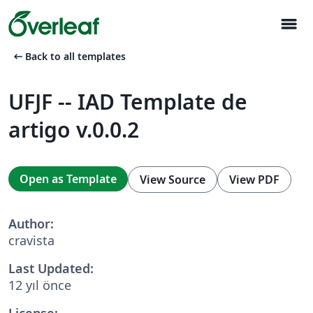
menu
arrow_left_alt
Back to all templates
UFJF -- IAD Template de
artigo v.0.0.2
Open as Template
View Source
View PDF
Author:
cravista
Last Updated:
12 yıl önce
License: