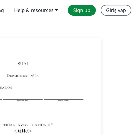
ng
Help & resources
Sign up
Giriş yap