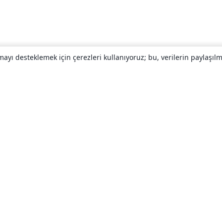
yı desteklemek için çerezleri kullanıyoruz; bu, verilerin paylaşılma
Hakkında
About us
Careers
Blog