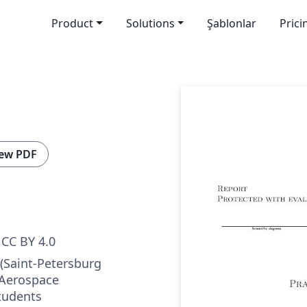
Product
Solutions
Şablonlar
Prici
ew PDF
CC BY 4.0
 (Saint-Petersburg
 Aerospace
tudents