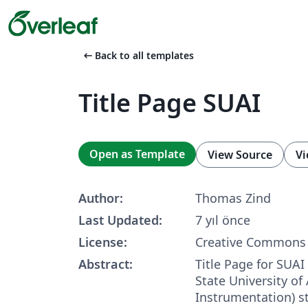
arrow_left_alt
Back to all templates
Title Page SUAI
Open as Template
View Source
Vi
Author:
Thomas Zind
Last Updated:
7 yıl önce
License:
Creative Commons 
Abstract:
Title Page for SUAI
State University of
Instrumentation) s