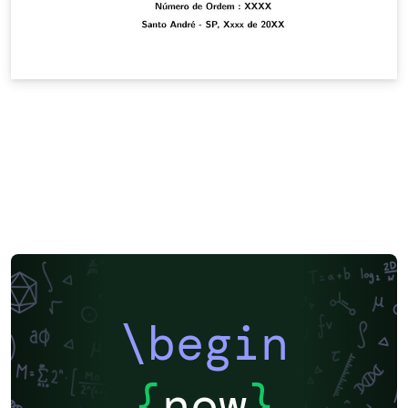
\begin
{
now
}