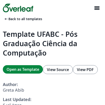
menu
arrow_left_alt
Back to all templates
Template UFABC - Pós
Graduação Ciência da
Computação
Open as Template
View Source
View PDF
Author:
Greta Abib
Last Updated:
6 yıl önce