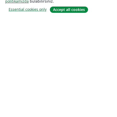
politikamızda
bulabilirsiniz.
Essential cookies only
Accept all cookies
Hakkında
About us
Careers
Blog
Solutions
For business
For universities