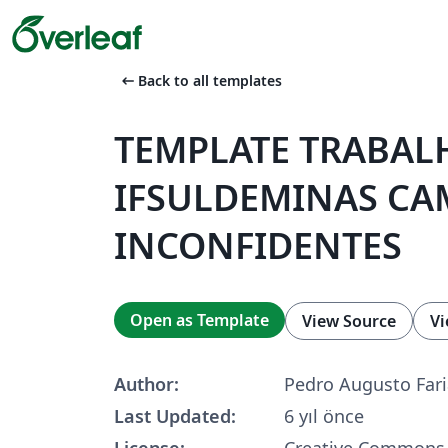
arrow_left_alt
Back to all templates
TEMPLATE TRABAL
IFSULDEMINAS CA
INCONFIDENTES
Open as Template
View Source
Vi
Author:
Pedro Augusto Fari
Last Updated:
6 yıl önce
License:
Creative Commons 