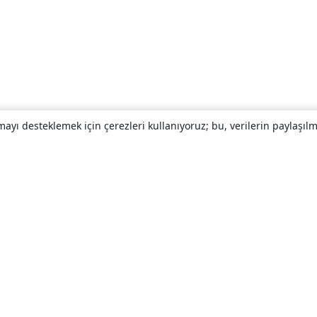
yı desteklemek için çerezleri kullanıyoruz; bu, verilerin paylaşılma
Hakkında
About us
Careers