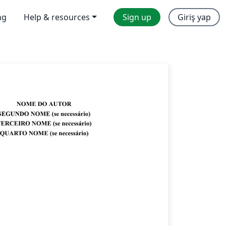
ng
Help & resources
Sign up
Giriş yap