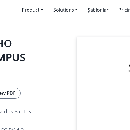
Product
Solutions
Şablonlar
Prici
HO
MPUS
ew PDF
a dos Santos
CC BY 4.0