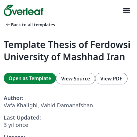
menu
arrow_left_alt
Back to all templates
Template Thesis of Ferdowsi
University of Mashhad Iran
Open as Template
View Source
View PDF
Author:
Vafa Khalighi, Vahid Damanafshan
Last Updated:
3 yıl önce
License: