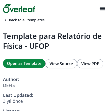
menu
arrow_left_alt
Back to all templates
Template para Relatório de
Física - UFOP
Open as Template
View Source
View PDF
Author:
DEFIS
Last Updated:
3 yıl önce
License: