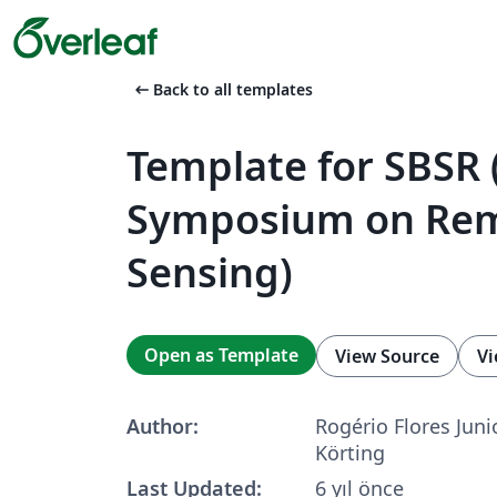
arrow_left_alt
Back to all templates
Template for SBSR (
Symposium on Re
Sensing)
Open as Template
View Source
Vi
Author:
Rogério Flores Juni
Körting
Last Updated:
6 yıl önce