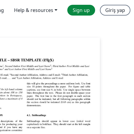
ng
Help & resources
Sign up
Giriş yap