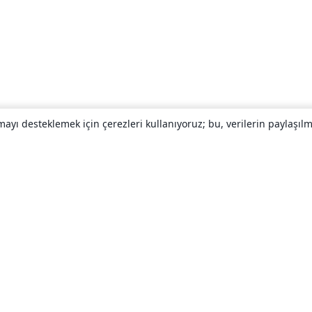
yı desteklemek için çerezleri kullanıyoruz; bu, verilerin paylaşılma
Hakkında
About us
Careers