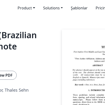
Product
Solutions
Şablonlar
Prici
Brazilian
mote
ew PDF
or, Thales Sehn