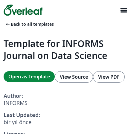
menu
arrow_left_alt
Back to all templates
Template for INFORMS
Journal on Data Science
Open as Template
View Source
View PDF
Author:
INFORMS
Last Updated:
bir yıl önce
License: