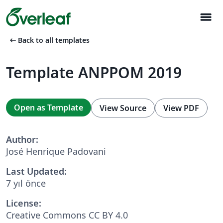
menu
arrow_left_alt
Back to all templates
Template ANPPOM 2019
Open as Template
View Source
View PDF
Author:
José Henrique Padovani
Last Updated:
7 yıl önce
License:
Creative Commons CC BY 4.0