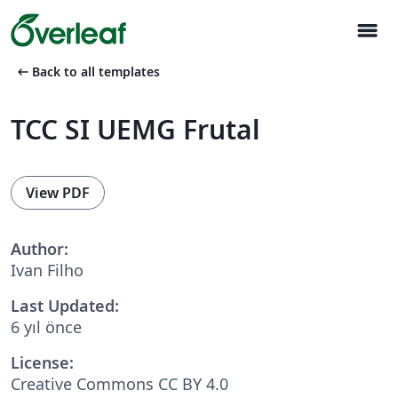
menu
arrow_left_alt
Back to all templates
TCC SI UEMG Frutal
View PDF
Author:
Ivan Filho
Last Updated:
6 yıl önce
License:
Creative Commons CC BY 4.0