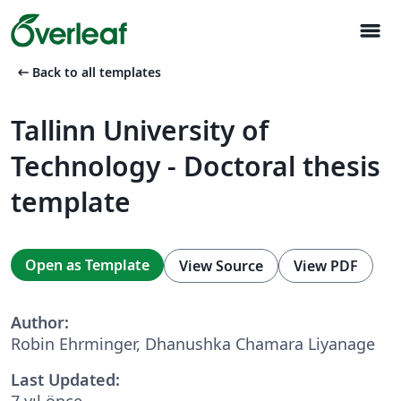
menu
arrow_left_alt
Back to all templates
Tallinn University of
Technology - Doctoral thesis
template
Open as Template
View Source
View PDF
Author:
Robin Ehrminger, Dhanushka Chamara Liyanage
Last Updated:
7 yıl önce