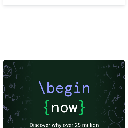
\begin
{
now
}
Discover why over 25 million