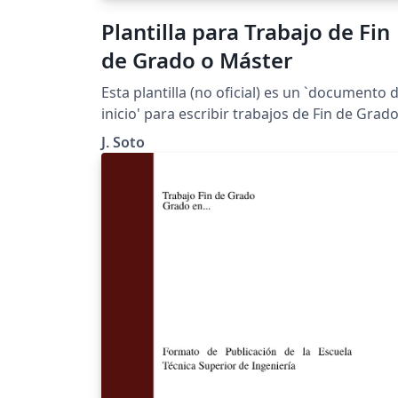
Plantilla para Trabajo de Fin
de Grado o Máster
Esta plantilla (no oficial) es un `documento 
inicio' para escribir trabajos de Fin de Grad
(o Master), al estilo de los que usamos en la
J. Soto
Facultad de Matemáticas de la Universidad 
Sevilla. ¡Contacte con el autor para sugerir
mejoras!