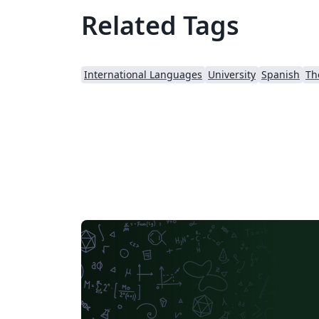
Related Tags
International Languages
University
Spanish
Th