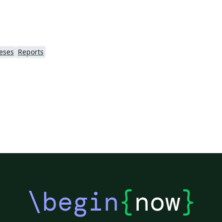
eses
Reports
\begin
{
now
}