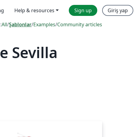
ng
Help & resources
Sign up
Giriş yap
:
All
/
Şablonlar
/
Examples
/
Community articles
 Sevilla