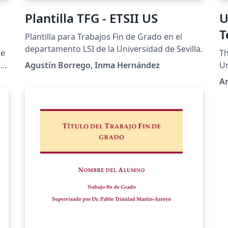
Plantilla TFG - ETSII US
U
T
Plantilla para Trabajos Fin de Grado en el
v
departamento LSI de la Universidad de Sevilla.
de
Th
o
Agustín Borrego, Inma Hernández
Un
An
de