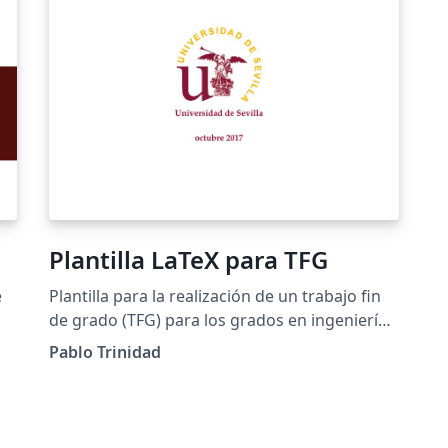
Plantilla LaTeX para TFG
e
Plantilla para la realización de un trabajo fin
de grado (TFG) para los grados en ingeniería
informática de la Escuela Técnica Superior de
Pablo Trinidad
Ingeniería Informática de la Universidad de
Sevilla.