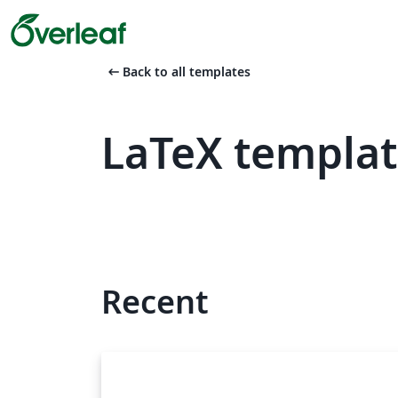
arrow_left_alt
Back to all templates
LaTeX templat
Recent