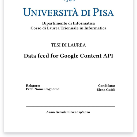
secondo gusto (e necessità) molto meglio di quanto
abbia fatto io.