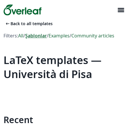
menu
arrow_left_alt
Back to all templates
Filters:
All
/
Şablonlar
/
Examples
/
Community articles
LaTeX templates —
Università di Pisa
Recent