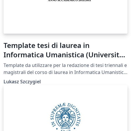
Template tesi di laurea in
Informatica Umanistica (Università
di Pisa)
Template da utilizzare per la redazione di tesi triennali e
magistrali del corso di laurea in Informatica Umanistica.
Composto seguendo le rispettive linee guida sulla
Lukasz Szczygiel
redazione degli elaborati
(https://infouma.fileli.unipi.it/wp-
content/uploads/2014/11/Regole_elaborati_laurea_trien
nale2009.pdf, https://infouma.fileli.unipi.it/wp-
content/uploads/2014/11/Lineeguida_tesi_magistrale.p
df)