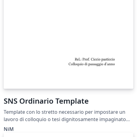
SNS Ordinario Template
Template con lo stretto necessario per impostare un
lavoro di colloquio o tesi dignitosamente impaginato
secondo le norme tipografiche impartite dall'Università
NiM
di Pisa (tutti i dettagli e i link alla documentazione