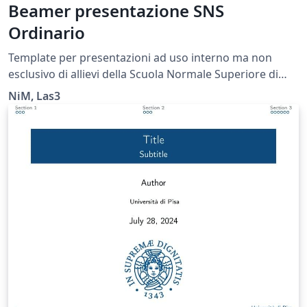
Beamer presentazione SNS
Ordinario
Template per presentazioni ad uso interno ma non
esclusivo di allievi della Scuola Normale Superiore di
Pisa e dell'Università di Pisa (Modified from the UC
NiM, Las3
Berkeley beamer theme)