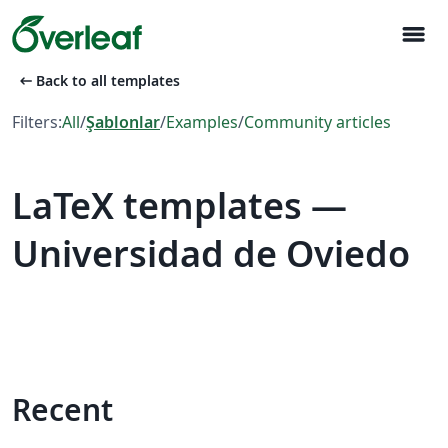
menu
arrow_left_alt
Back to all templates
Filters:
All
/
Şablonlar
/
Examples
/
Community articles
LaTeX templates —
Universidad de Oviedo
Recent