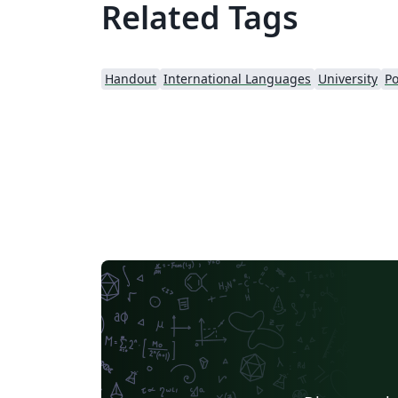
Related Tags
Handout
International Languages
University
Po