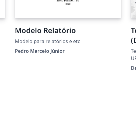
Modelo Relatório
T
(
Modelo para relatórios e etc
Pedro Marcelo Júnior
Te
UF
co
De