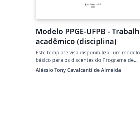
Modelo PPGE-UFPB - Trabal
acadêmico (disciplina)
Este template visa disponibilizar um modelo
básico para os discentes do Programa de
Pós-graduação em Economia da Universida
Aléssio Tony Cavalcanti de Almeida
Federal da Paraíba preparem seus trabalho
acadêmicos para disciplinas dos cursos de
mestrado e doutorado.