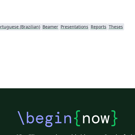
rtuguese (Brazilian)
Beamer
Presentations
Reports
Theses
\begin
{
now
}