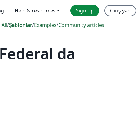
ng
Help & resources
Sign up
Giriş yap
:
All
/
Şablonlar
/
Examples
/
Community articles
Federal da