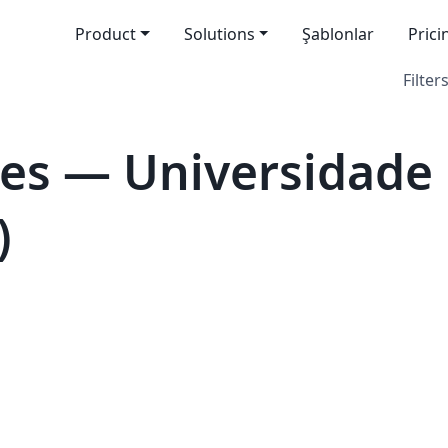
Product
Solutions
Şablonlar
Prici
Filters
es — Universidade 
)