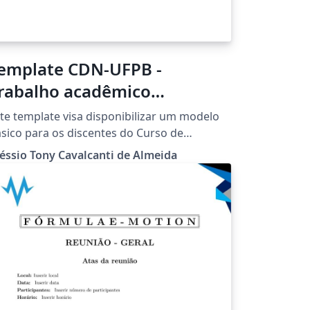
emplate CDN-UFPB -
rabalho acadêmico
disciplina)
te template visa disponibilizar um modelo
sico para os discentes do Curso de
raduação em Ciência de Dados para
éssio Tony Cavalcanti de Almeida
gócios (CDN) da Universidade Federal da
raíba (UFPB) preparem seus trabalhos
adêmicos para disciplinas do bacharelado.