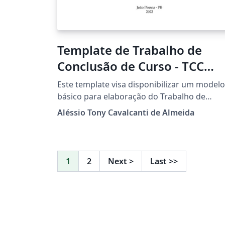
Template de Trabalho de
Conclusão de Curso - TCC
(CDN-UFPB)
Este template visa disponibilizar um modelo
básico para elaboração do Trabalho de
Conclusão de Curso (TCC) para os discentes
Aléssio Tony Cavalcanti de Almeida
do bacharelado em Ciência de Dados para
Negócios (CDN) da Universidade Federal da
Paraíba.
1
2
Next
>
Last
>>