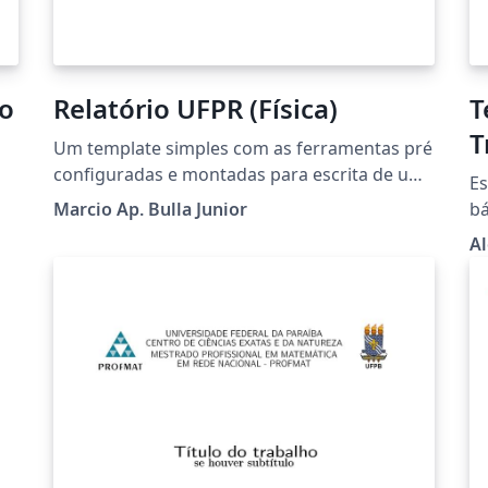
ho
Relatório UFPR (Física)
T
T
Um template simples com as ferramentas pré
(
configuradas e montadas para escrita de um
Es
relatório simples.
Marcio Ap. Bulla Junior
bá
de
G
Al
s
Ne
Pa
ac