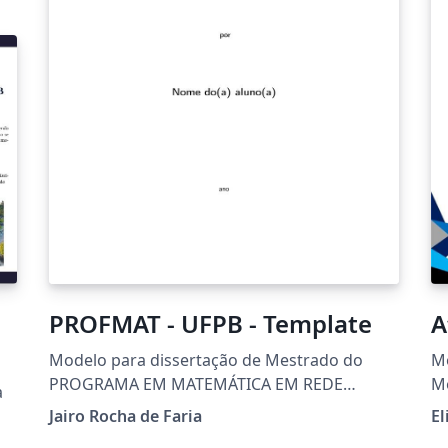
PROFMAT - UFPB - Template
A
Modelo para dissertação de Mestrado do
Mo
PROGRAMA EM MATEMÁTICA EM REDE
M
a
NACIONAL (PROFMAT) - UNIVERSIDADE
Jairo Rocha de Faria
El
FEDERAL DA PARAÍBA