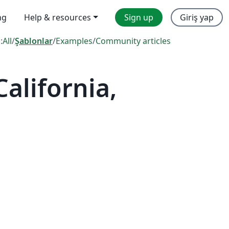
ng
Help & resources
Sign up
Giriş yap
:
All
/
Şablonlar
/
Examples
/
Community articles
alifornia,