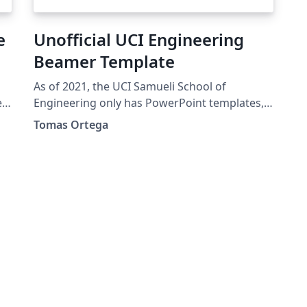
e
Unofficial UCI Engineering
Beamer Template
As of 2021, the UCI Samueli School of
es
Engineering only has PowerPoint templates, I
have made an effort to make these as similar
Tomas Ortega
as possible.