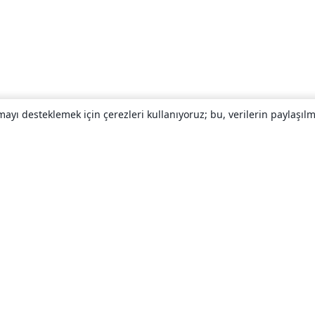
yı desteklemek için çerezleri kullanıyoruz; bu, verilerin paylaşılma
Hakkında
About us
Careers
Blog