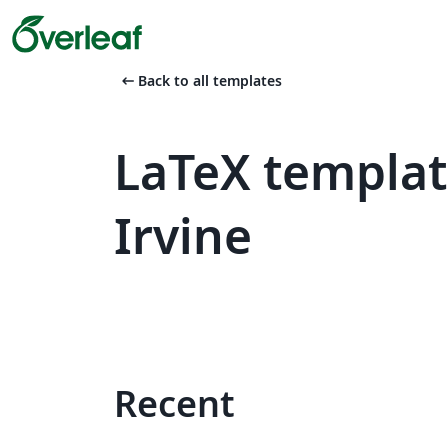
arrow_left_alt
Back to all templates
LaTeX template
Irvine
Recent