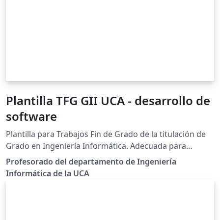
Plantilla TFG GII UCA - desarrollo de
software
Plantilla para Trabajos Fin de Grado de la titulación de
Grado en Ingeniería Informática. Adecuada para
proyectos de desarrollo de software
Profesorado del departamento de Ingeniería
Informática de la UCA