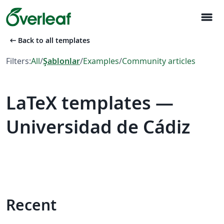
menu
arrow_left_alt
Back to all templates
Filters:
All
/
Şablonlar
/
Examples
/
Community articles
LaTeX templates —
Universidad de Cádiz
Recent