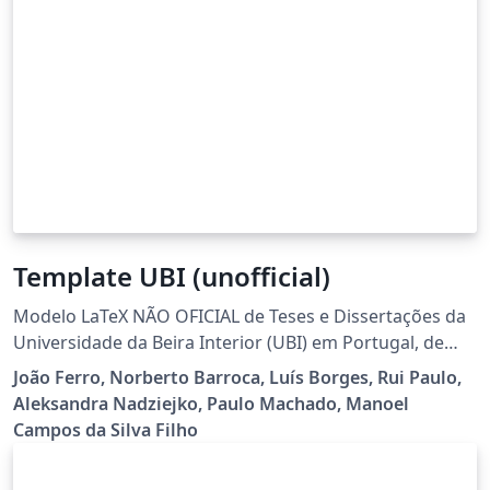
Template UBI (unofficial)
Modelo LaTeX NÃO OFICIAL de Teses e Dissertações da
Universidade da Beira Interior (UBI) em Portugal, de
acordo com o despacho reitoral nº 2019/R/630. Esta é
João Ferro, Norberto Barroca, Luís Borges, Rui Paulo,
uma versão reestruturada do projeto original que
Aleksandra Nadziejko, Paulo Machado, Manoel
conta com uma série de recursos e características,
Campos da Silva Filho
como: separação total dos comandos e formatação do
template de dentro dos ficheiros tex que compõem a