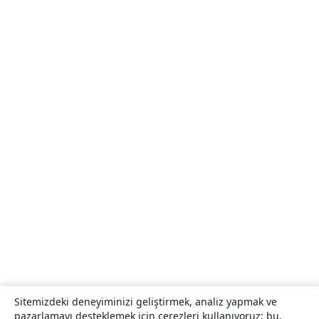
Sitemizdeki deneyiminizi geliştirmek, analiz yapmak ve
pazarlamayı desteklemek için çerezleri kullanıyoruz; bu,