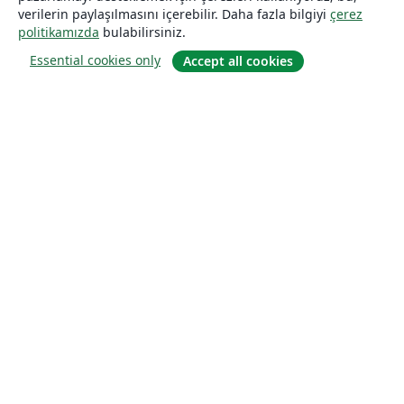
verilerin paylaşılmasını içerebilir. Daha fazla bilgiyi
çerez
politikamızda
bulabilirsiniz.
Essential cookies only
Accept all cookies
Hakkında
About us
Careers
Blog
Solutions
For business
For universities