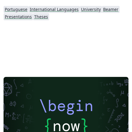
Portuguese
International Languages
University
Beamer
Presentations
Theses
\begin
{
now
}