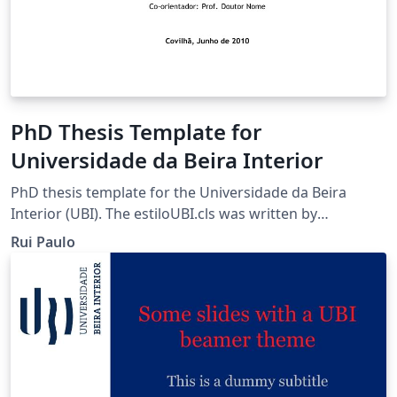
PhD Thesis Template for
Universidade da Beira Interior
PhD thesis template for the Universidade da Beira
Interior (UBI). The estiloUBI.cls was written by
volunteers of the UBI. The template is available in the
Rui Paulo
UBI website. The template allowing to chose the
language (English/Portuguese). The thesis template for
the writing in LaTeX in the Universidade da Beira
Interior, following the principal order nº 49 / R / 2010
Version 2.2 - 2016/06/01 For more information please
view the ReadMe file.