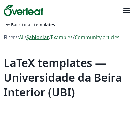
menu
arrow_left_alt
Back to all templates
Filters:
All
/
Şablonlar
/
Examples
/
Community articles
LaTeX templates —
Universidade da Beira
Interior (UBI)