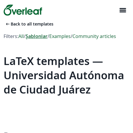
menu
arrow_left_alt
Back to all templates
Filters:
All
/
Şablonlar
/
Examples
/
Community articles
LaTeX templates —
Universidad Autónoma
de Ciudad Juárez