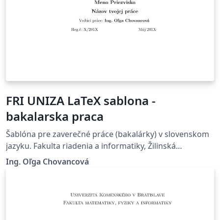
FRI UNIZA LaTeX sablona -
bakalarska praca
Šablóna pre zaverečné práce (bakalárky) v slovenskom
jazyku. Fakulta riadenia a informatiky, Žilinská
univerzita v Žiline.
Ing. Oľga Chovancová