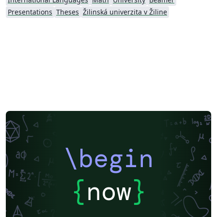
Presentations
Theses
Žilinská univerzita v Žiline
\begin
{
now
}