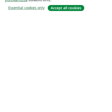
Essential cookies only
Accept all cookies
Hakkında
About us
Careers
Blog
Solutions
For business
For universities
For government
For publishers