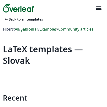
menu
arrow_left_alt
Back to all templates
Filters:
All
/
Şablonlar
/
Examples
/
Community articles
LaTeX templates —
Slovak
Recent