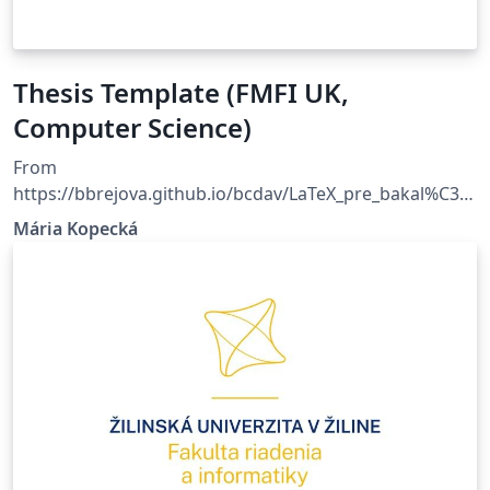
Thesis Template (FMFI UK,
Computer Science)
From
https://bbrejova.github.io/bcdav/LaTeX_pre_bakal%C3%
A1rsku_pr%C3%A1cu.html
Mária Kopecká