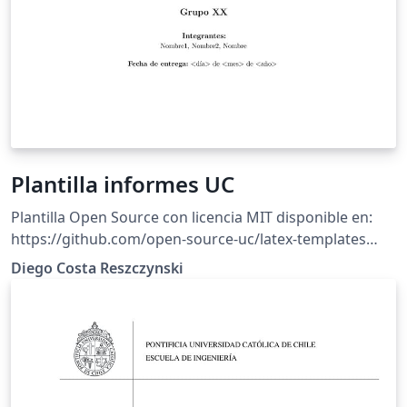
Plantilla informes UC
Plantilla Open Source con licencia MIT disponible en:
https://github.com/open-source-uc/latex-templates
Esta plantilla fue creada de forma minimalista y
Diego Costa Reszczynski
documentada para informes de laboratorios y demás.
Respetando la norma APA en su estructura y facilitando
una serie de comandos. Importante: Compilar en
XeLaTeX y leer el readme.md