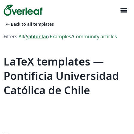
menu
arrow_left_alt
Back to all templates
Filters:
All
/
Şablonlar
/
Examples
/
Community articles
LaTeX templates —
Pontificia Universidad
Católica de Chile