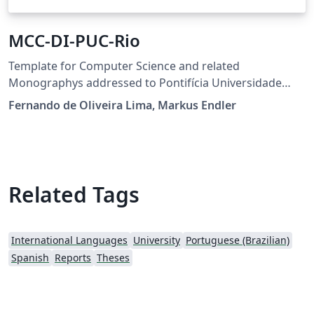
MCC-DI-PUC-Rio
Template for Computer Science and related
Monographys addressed to Pontifícia Universidade
Católica do Rio de Janeiro (PUC-Rio)
Fernando de Oliveira Lima, Markus Endler
Related Tags
International Languages
University
Portuguese (Brazilian)
Spanish
Reports
Theses