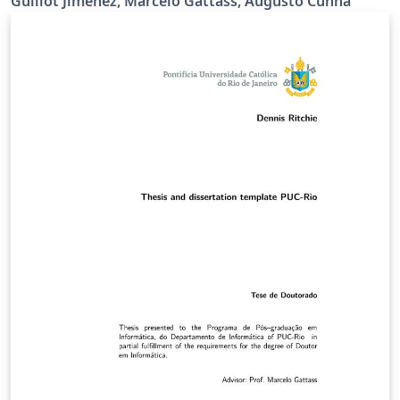
Guillot Jiménez, Marcelo Gattass, Augusto Cunha