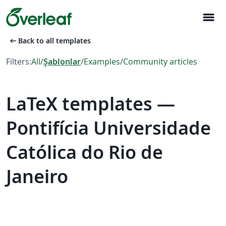
menu
arrow_left_alt
Back to all templates
Filters:
All
/
Şablonlar
/
Examples
/
Community articles
LaTeX templates —
Pontifícia Universidade
Católica do Rio de
Janeiro