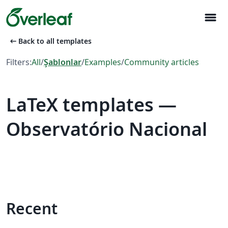
menu
arrow_left_alt
Back to all templates
Filters:
All
/
Şablonlar
/
Examples
/
Community articles
LaTeX templates —
Observatório Nacional
Recent