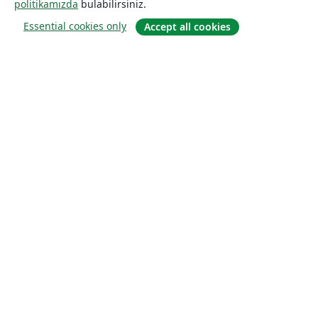
politikamızda
bulabilirsiniz.
Essential cookies only
Accept all cookies
Hakkında
About us
Careers
Blog
Solutions
For business
For universities
For government