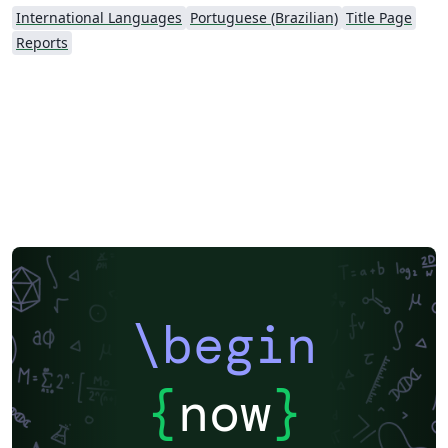
International Languages
Portuguese (Brazilian)
Title Page
Reports
\begin
{
now
}