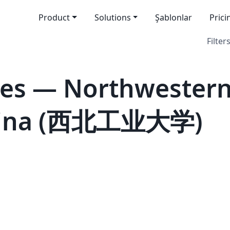
Product
Solutions
Şablonlar
Prici
Filters
es — Northwestern
 China (西北工业大学)