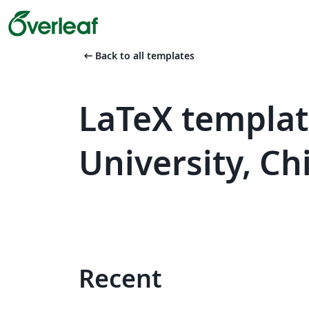
arrow_left_alt
Back to all templates
LaTeX templat
University,
Recent