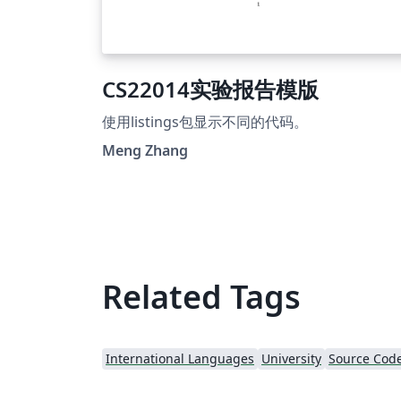
CS22014实验报告模版
使用listings包显示不同的代码。
Meng Zhang
Related Tags
International Languages
University
Source Code