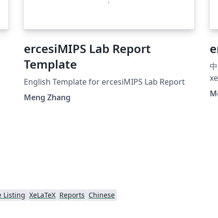
ercesiMIPS Lab Report
e
Template
中
x
English Template for ercesiMIPS Lab Report
M
Meng Zhang
 Listing
XeLaTeX
Reports
Chinese