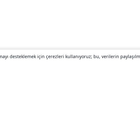
yı desteklemek için çerezleri kullanıyoruz; bu, verilerin paylaşılma
Hakkında
About us
Careers