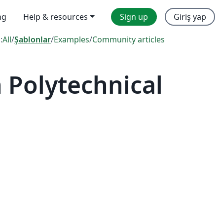
ng
Help & resources
Sign up
Giriş yap
:
All
/
Şablonlar
/
Examples
/
Community articles
 Polytechnical