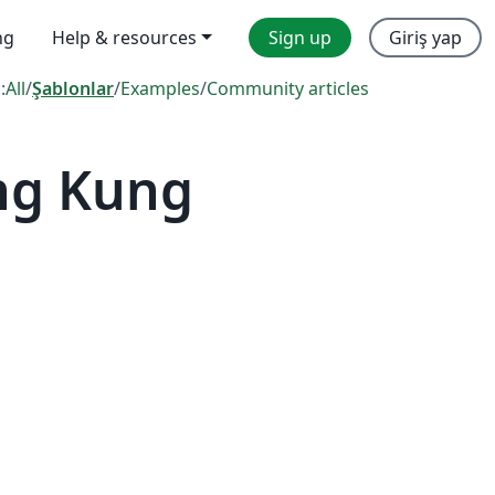
ng
Help & resources
Sign up
Giriş yap
:
All
/
Şablonlar
/
Examples
/
Community articles
ng Kung