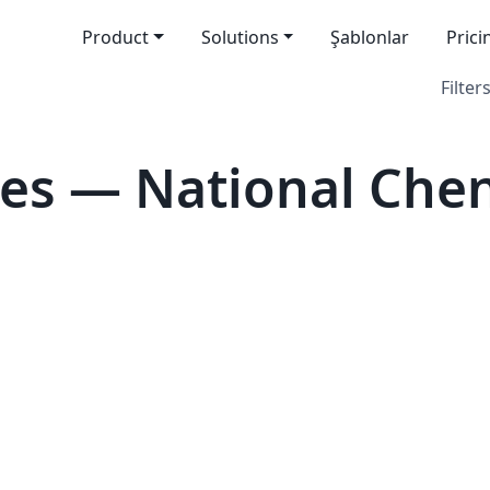
Product
Solutions
Şablonlar
Prici
Filters
tes — National Che