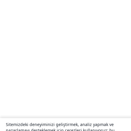
Sitemizdeki deneyiminizi geliştirmek, analiz yapmak ve
pazarlamayı desteklemek için çerezleri kullanıyoruz; bu,