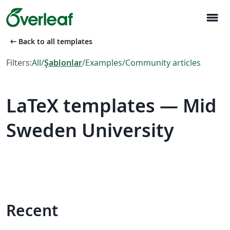
menu
arrow_left_alt
Back to all templates
Filters:
All
/
Şablonlar
/
Examples
/
Community articles
LaTeX templates — Mid
Sweden University
Recent