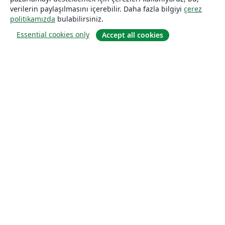
verilerin paylaşılmasını içerebilir. Daha fazla bilgiyi
çerez
politikamızda
bulabilirsiniz.
Essential cookies only
Accept all cookies
Hakkında
About us
Careers
Blog
Solutions
For business
For universities