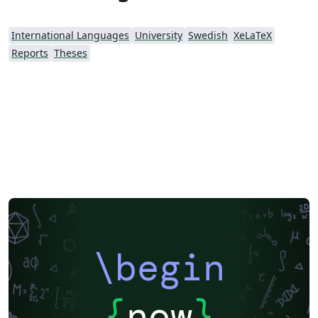
International Languages
University
Swedish
XeLaTeX
Reports
Theses
\begin
{
now
}