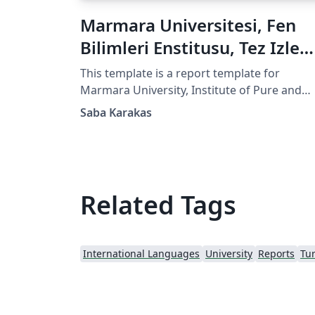
Marmara Universitesi, Fen
Bilimleri Enstitusu, Tez Izle
Formu
This template is a report template for
Marmara University, Institute of Pure and
Applied Sciences, PhD Thesis Monitoring
Saba Karakas
Report. It is in Turkish! Feel free to use it!
Related Tags
International Languages
University
Reports
Tur