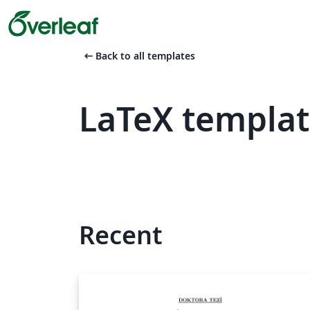
arrow_left_alt
Back to all templates
LaTeX templat
Recent