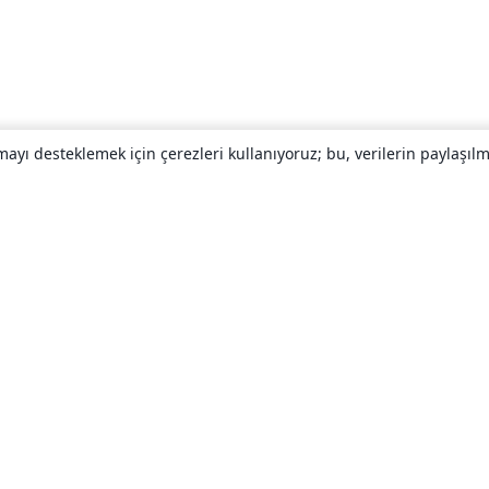
yı desteklemek için çerezleri kullanıyoruz; bu, verilerin paylaşılma
Hakkında
About us
Careers
Blog