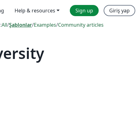
ng
Help & resources
Sign up
Giriş yap
:
All
/
Şablonlar
/
Examples
/
Community articles
ersity