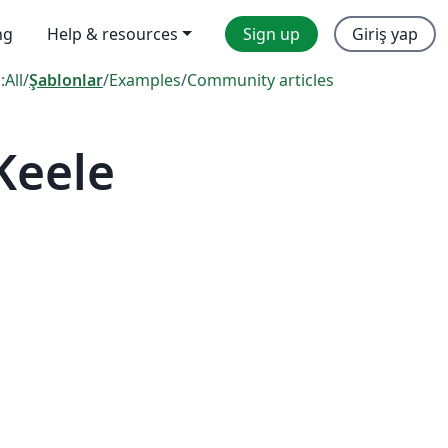
ng
Help & resources
Sign up
Giriş yap
:
All
/
Şablonlar
/
Examples
/
Community articles
Keele