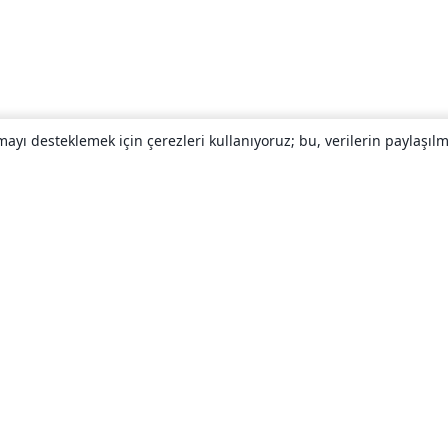
yı desteklemek için çerezleri kullanıyoruz; bu, verilerin paylaşılma
Hakkında
About us
Careers
Blog