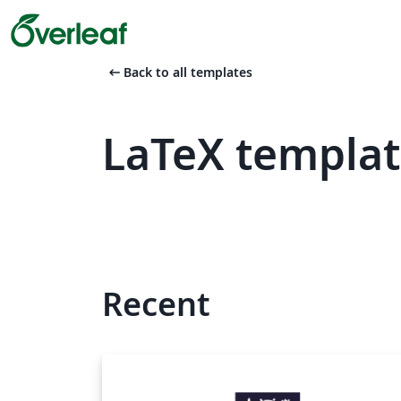
arrow_left_alt
Back to all templates
LaTeX templat
Recent