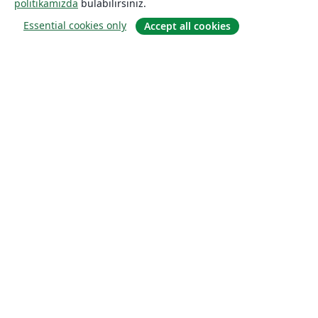
politikamızda
bulabilirsiniz.
Essential cookies only
Accept all cookies
Hakkında
About us
Careers
Blog
Solutions
For business
For universities
For government