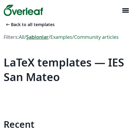
menu
arrow_left_alt
Back to all templates
Filters:
All
/
Şablonlar
/
Examples
/
Community articles
LaTeX templates — IES
San Mateo
Recent