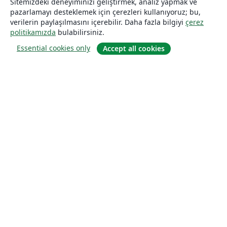
Sitemizdeki deneyiminizi geliştirmek, analiz yapmak ve
pazarlamayı desteklemek için çerezleri kullanıyoruz; bu,
verilerin paylaşılmasını içerebilir. Daha fazla bilgiyi
çerez
politikamızda
bulabilirsiniz.
Essential cookies only
Accept all cookies
Hakkında
About us
Careers
Blog
Solutions
For business