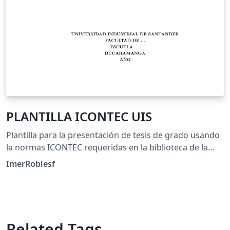
PLANTILLA ICONTEC UIS
Plantilla para la presentación de tesis de grado usando
la normas ICONTEC requeridas en la biblioteca de la
Universidad Industrial de Santander - UIS
ImerRoblesf
Related Tags