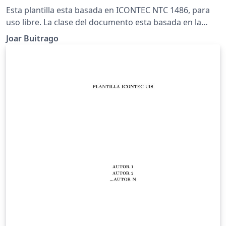
Esta plantilla esta basada en ICONTEC NTC 1486, para
uso libre. La clase del documento esta basada en la
clase estandar Book, por lo tanto es independiente.
Joar Buitrago
This template is based on ICONTEC NTC 1486, for free
use. The document class is based on Book Standard
Class, so is stand alone.