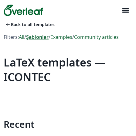
menu
arrow_left_alt
Back to all templates
Filters:
All
/
Şablonlar
/
Examples
/
Community articles
LaTeX templates —
ICONTEC
Recent