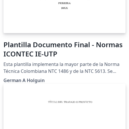
Plantilla Documento Final - Normas
ICONTEC IE-UTP
Esta plantilla implementa la mayor parte de la Norma
Técnica Colombiana NTC 1486 y de la NTC 5613. Se
aparta de la norma en el estilo de la citas, donde se
German A Holguin
prefiere utilizar el estilo de IEEE. Esto se puede cambiar
facilmente al seleccionar otro estilo de bibliografía.