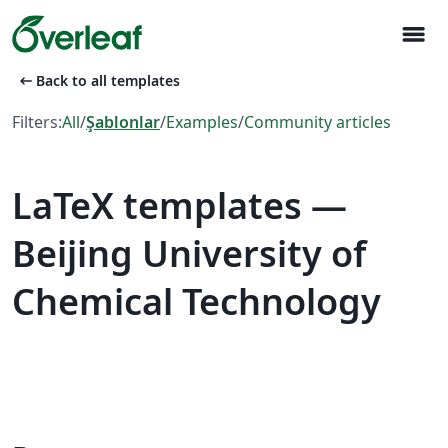
menu
arrow_left_alt
Back to all templates
Filters:
All
/
Şablonlar
/
Examples
/
Community articles
LaTeX templates —
Beijing University of
Chemical Technology