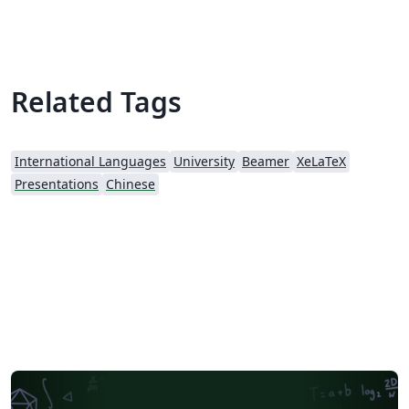
Chemical Technology
Related Tags
International Languages
University
Beamer
XeLaTeX
Presentations
Chinese