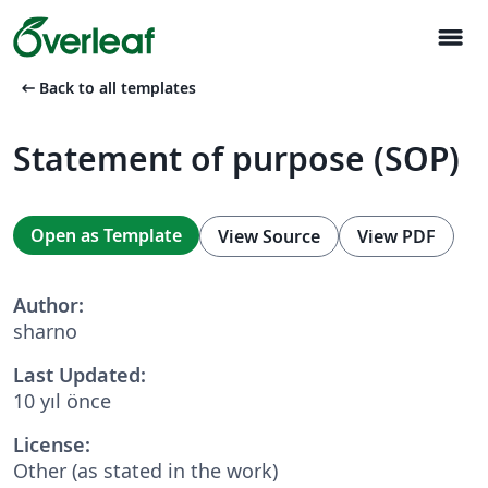
menu
arrow_left_alt
Back to all templates
Statement of purpose (SOP)
Open as Template
View Source
View PDF
Author:
sharno
Last Updated:
10 yıl önce
License:
Other (as stated in the work)