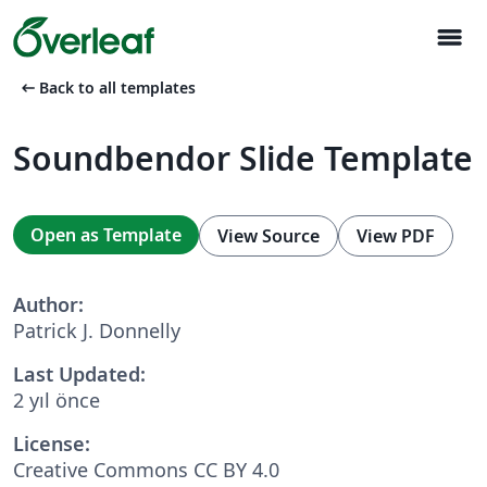
menu
arrow_left_alt
Back to all templates
Soundbendor Slide Template
Open as Template
View Source
View PDF
Author:
Patrick J. Donnelly
Last Updated:
2 yıl önce
License:
Creative Commons CC BY 4.0