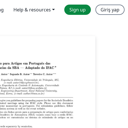
ng
Help & resources
Sign up
Giriş yap