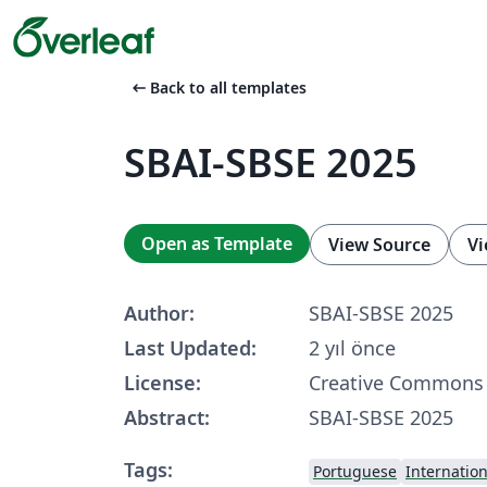
arrow_left_alt
Back to all templates
SBAI-SBSE 2025
Open as Template
View Source
Vi
Author:
SBAI-SBSE 2025
Last Updated:
2 yıl önce
License:
Creative Commons 
Abstract:
SBAI-SBSE 2025
Tags:
Portuguese
Internatio