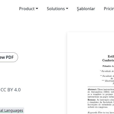
Product
Solutions
Şablonlar
Prici
ew PDF
CC BY 4.0
nal Languages