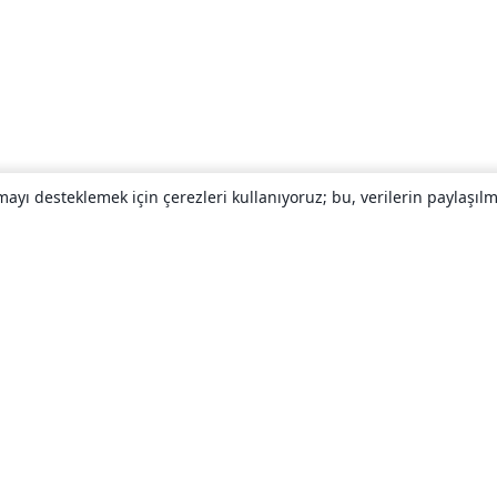
yı desteklemek için çerezleri kullanıyoruz; bu, verilerin paylaşılma
Hakkında
About us
Careers